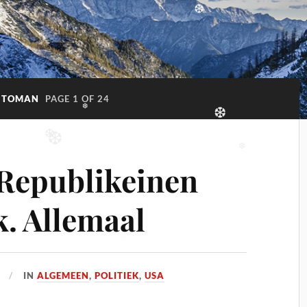
❆
:
TOMAN
PAGE 1 OF 24
❆
❆
❆
❆
 Republikeinen
❆
jk. Allemaal
IN
ALGEMEEN
,
POLITIEK
,
USA