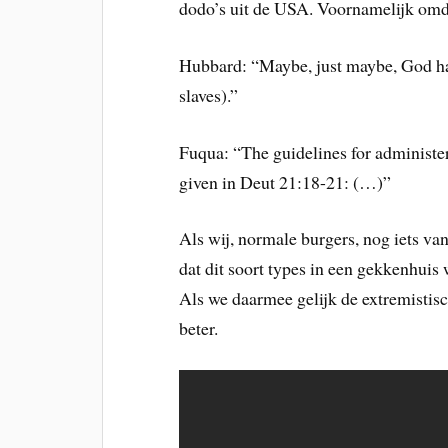
dodo’s uit de USA. Voornamelijk omdat
Hubbard: “Maybe, just maybe, God had
slaves).”
Fuqua: “The guidelines for administer
given in Deut 21:18-21: (…)”
Als wij, normale burgers, nog iets v
dat dit soort types in een gekkenhui
Als we daarmee gelijk de extremistisch
beter.