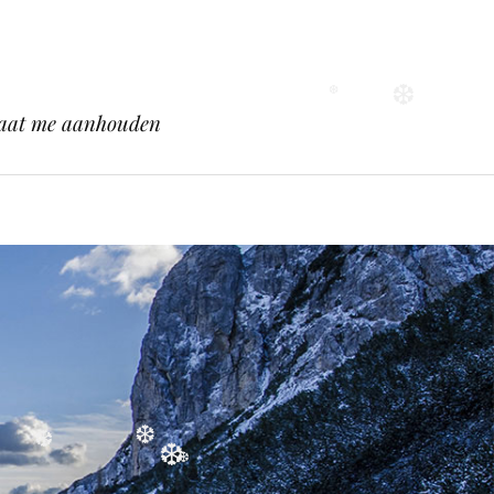
❆
 gaat me aanhouden
❆
❆
❆
❆