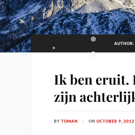
❆
❆
AUTHOR
❆
❆
❆
❆
Ik ben eruit.
zijn achterli
BY
TOMAN
ON
OCTOBER 9, 2012