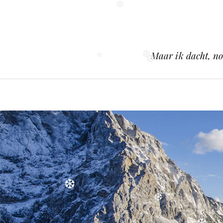
❆
❆
Maar ik dacht, no
❆
❆
❆
❆