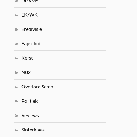
De VVF
EK/WK
Eredivisie
Fapschot
Kerst
N82
Overlord Semp
Politiek
Reviews
Sinterklaas