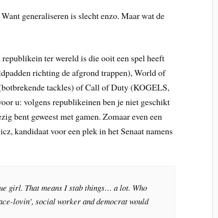
je. Want generaliseren is slecht enzo. Maar wat de
 republikein ter wereld is die ooit een spel heeft
ldpadden richting de afgrond trappen), World of
A (botbrekende tackles) of Call of Duty (KOGELS,
 u: volgens republikeinen ben je niet geschikt
f bezig bent geweest met gamen. Zomaar even een
cz, kandidaat voor een plek in het Senaat namens
ue girl. That means I stab things… a lot. Who
eace-lovin’, social worker and democrat would