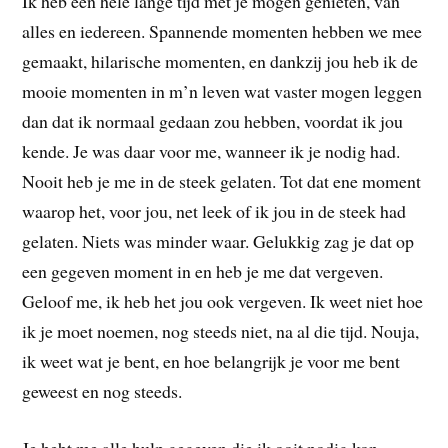
Ik heb een hele lange tijd met je mogen genieten, van
alles en iedereen. Spannende momenten hebben we mee
gemaakt, hilarische momenten, en dankzij jou heb ik de
mooie momenten in m’n leven wat vaster mogen leggen
dan dat ik normaal gedaan zou hebben, voordat ik jou
kende. Je was daar voor me, wanneer ik je nodig had.
Nooit heb je me in de steek gelaten. Tot dat ene moment
waarop het, voor jou, net leek of ik jou in de steek had
gelaten. Niets was minder waar. Gelukkig zag je dat op
een gegeven moment in en heb je me dat vergeven.
Geloof me, ik heb het jou ook vergeven. Ik weet niet hoe
ik je moet noemen, nog steeds niet, na al die tijd. Nouja,
ik weet wat je bent, en hoe belangrijk je voor me bent
geweest en nog steeds.
Je hebt me alle hulp gegeven die ik ooit nodig kon