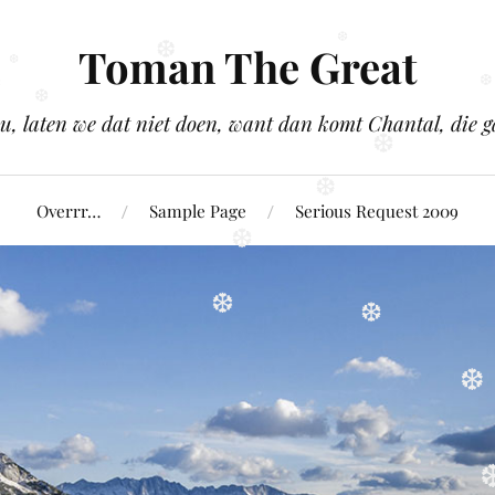
Toman The Great
❆
❆
u, laten we dat niet doen, want dan komt Chantal, die
❆
❆
❆
❆
Overrr…
Sample Page
Serious Request 2009
❆
❆
❆
❆
❆