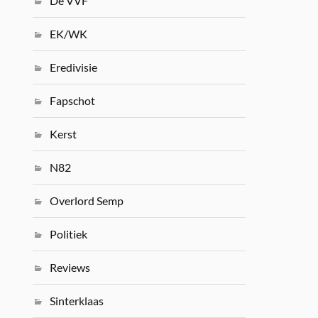
De VVF
EK/WK
Eredivisie
Fapschot
Kerst
N82
Overlord Semp
Politiek
Reviews
Sinterklaas