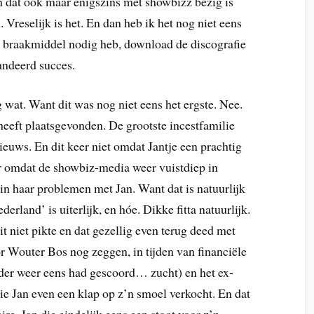
dat ook maar enigszins met showbizz bezig is
 Vreselijk is het. En dan heb ik het nog niet eens
 braakmiddel nodig heb, download de discografie
andeerd succes.
wat. Want dit was nog niet eens het ergste. Nee.
 heeft plaatsgevonden. De grootste incestfamilie
euws. En dit keer niet omdat Jantje een prachtig
ar omdat de showbiz-media weer vuistdiep in
 in haar problemen met Jan. Want dat is natuurlijk
erland’ is uiterlijk, en hóe. Dikke fitta natuurlijk.
t niet pikte en dat gezellig even terug deed met
r Wouter Bos nog zeggen, in tijden van financiële
ijder weer eens had gescoord… zucht) en het ex-
die Jan even een klap op z’n smoel verkocht. En dat