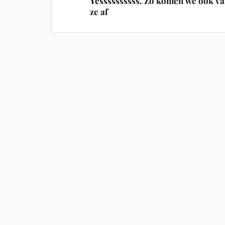
Yessssssssss. Zo komen we ook v
ze af