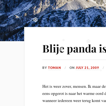
❆
Blije panda is
❆
❆
❆
BY
TOMAN
ON
JULY 21, 2009
❆
❆
Het is weer zover, mensen. Ik maar d
eens opgerot is naar het warme oord d
wanneer iedereen weer terug komt van