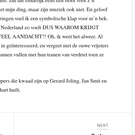
ire. Jan die eindelijk eens een stoot voor z’n
niet mijn ding, maar zijn muziek ook niet. En geloof
zingen voel ik een symbolische klap voor m’n bek.
elde Nederland zo voelt DUS WAAROM KRIJGT
AANDACHT?! Oh, ik weet het alweer. Al
 in geïnteresseerd, en vergeet niet de ouwe vrijsters
nnen vullen met hun tranen van verdriet toen ze
ppers die kwaad zijn op Gerard Joling, Jan Smit en
art huilt.
NEXT