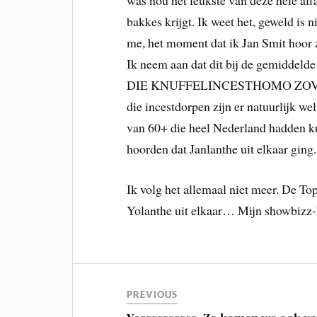
was nou het leukste van deze hele affa
bakkes krijgt. Ik weet het, geweld is 
me, het moment dat ik Jan Smit hoor 
Ik neem aan dat dit bij de gemidd
DIE KNUFFELINCESTHOMO ZOVEEL 
die incestdorpen zijn er natuurlijk wel
van 60+ die heel Nederland hadden ku
hoorden dat Janlanthe uit elkaar ging.
Ik volg het allemaal niet meer. De To
Yolanthe uit elkaar… Mijn showbizz-h
PREVIOUS