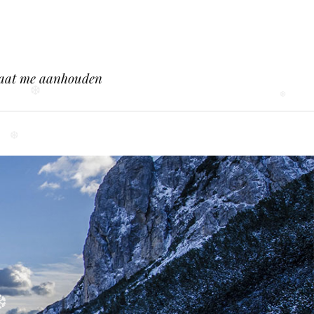
 gaat me aanhouden
❆
❆
❆
❆