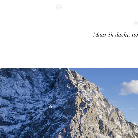
❆
Maar ik dacht, no
❆
❆
❆